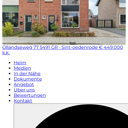
Ollandseweg 77
5491 GR · Sint-oedenrode
€ 449.000
k.k.
Heim
Medien
In der Nähe
Dokumente
Angebot
Über uns
Bewertungen
Kontakt